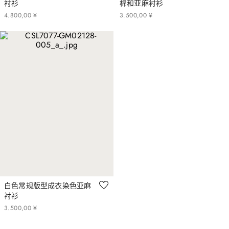
衬衫
棉和亚麻衬衫
4
.
800
,
00
¥
3
.
500
,
00
¥
白色常规版型成衣染色亚麻
衬衫
3
.
500
,
00
¥