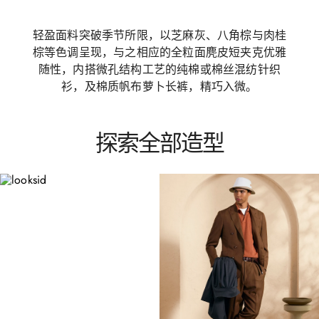
轻盈面料突破季节所限，以芝麻灰、八角棕与肉桂
棕等色调呈现，与之相应的全粒面麂皮短夹克优雅
随性，内搭微孔结构工艺的纯棉或棉丝混纺针织
衫，及棉质帆布萝卜长裤，精巧入微。
探索全部造型