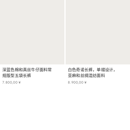
深蓝色棉和真丝牛仔面料常
白色奇诺长裤，单褶设计，
规版型五袋长裤
亚麻和丝绸混纺面料
7
.
800
,
00
¥
8
.
900
,
00
¥