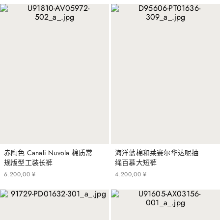
赤陶色 Canali Nuvola 棉质常
海洋蓝棉和莱赛尔华达呢抽
规版型工装长裤
绳百慕大短裤
6
.
200
,
00
¥
4
.
200
,
00
¥