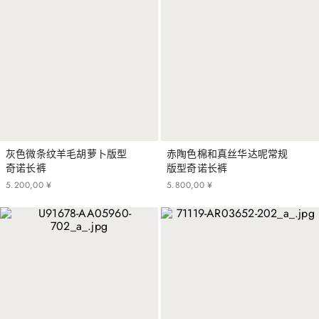
灰色微条纹羊毛胡萝卜版型
赤陶色棉和真丝华达呢常规
奇诺长裤
版型奇诺长裤
5
.
200
,
00
¥
5
.
800
,
00
¥