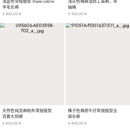
浅蓝色常规版型 Impeccabile
浅灰色棉麻混纺工装裤，带
羊毛长裤
抽绳
5
.
800
,
00
¥
5
.
900
,
00
¥
天然色纯亚麻帆布常规版型
榛子色棉质牛仔常规版型五
百慕大短裤
袋长裤
4
.
800
,
00
¥
4
.
800
,
00
¥