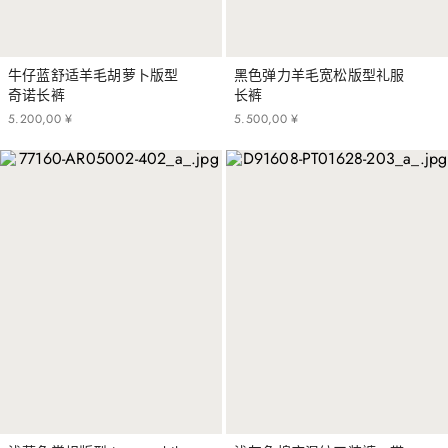
牛仔蓝舒适羊毛胡萝卜版型
黑色弹力羊毛宽松版型礼服
奇诺长裤
长裤
5
.
200
,
00
¥
5
.
500
,
00
¥