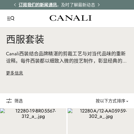
解更多
订阅我们的新闻通讯
，及时了解最新动态
所有订单均享受
西服套装
Canali西装结合品牌精湛的剪裁工艺与对当代品味的重新
诠释。每件西装都以细致入微的技艺制作，彰显经典的优
雅与卓越的品质，传达出低调奢华的格调。
更多信息
筛选
按以下方式排序