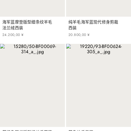
海军蓝摩登版型细条纹羊毛
纯羊毛海军蓝现代修身剪裁
法兰绒西装
西装
24
.
200
,
00
¥
20
.
800
,
00
¥