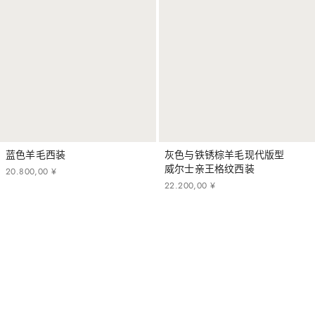
蓝色羊毛西装
灰色与铁锈棕羊毛现代版型
威尔士亲王格纹西装
20
.
800
,
00
¥
22
.
200
,
00
¥