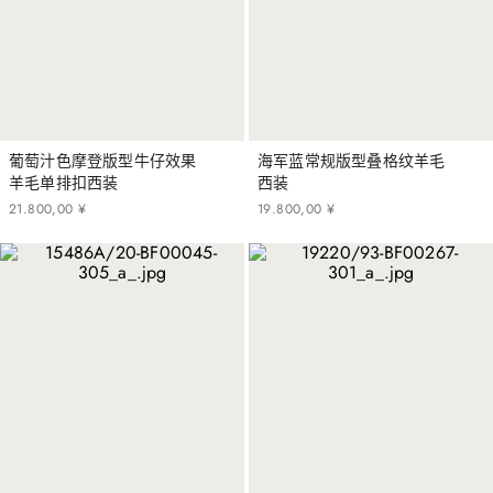
葡萄汁色摩登版型牛仔效果
海军蓝常规版型叠格纹羊毛
羊毛单排扣西装
西装
21
.
800
,
00
¥
19
.
800
,
00
¥