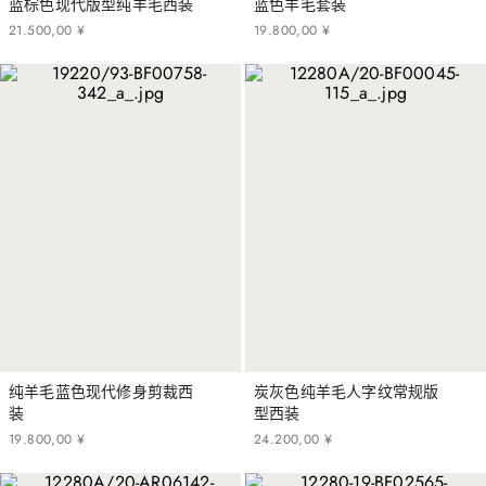
蓝棕色现代版型纯羊毛西装
蓝色羊毛套装
21
.
500
,
00
¥
19
.
800
,
00
¥
纯羊毛蓝色现代修身剪裁西
炭灰色纯羊毛人字纹常规版
装
型西装
19
.
800
,
00
¥
24
.
200
,
00
¥