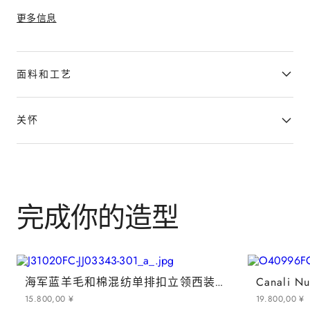
时尚和真实表达自身对 Inter 激情的男
更多信息
士设计。
面料和工艺
关怀
完成你的造型
海军蓝羊毛和棉混纺单排扣立领西装外套 - Inter 系列
15
.
800
,
00
¥
19
.
800
,
00
¥