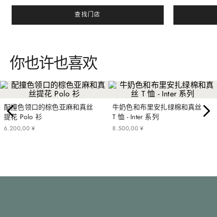
查找门店
你也许也喜欢
配撞色领口的棕色亚麻和真丝
牛奶色和布里安扎绿棉和真丝
提花 Polo 衫
T 恤 - Inter 系列
6
.
200
,
00
¥
8
.
500
,
00
¥