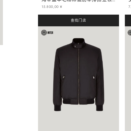
海军蓝羊毛和棉混纺单排扣立领西装外套 - Inter 系列
15
.
800
,
00
¥
7
查找门店