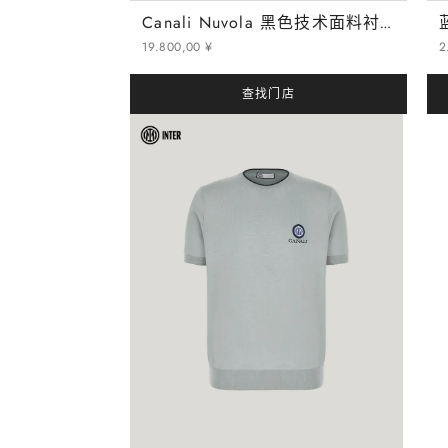
Canali Nuvola 黑色技术面料衬垫飞行员夹克 - Inter 系列
19
.
800
,
00
¥
2
查找门店