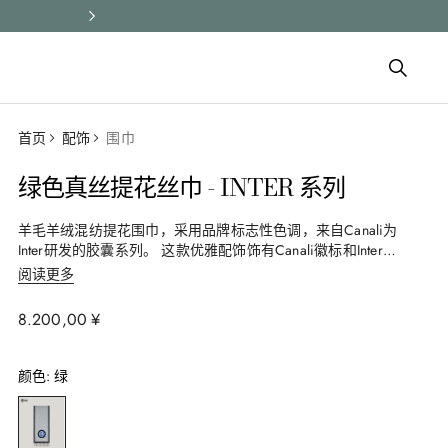
所有订单均享受快速配送和免费
首页
配饰
围巾
绿色真丝提花丝巾 - INTER 系列
羊毛羊绒混纺提花围巾，采用品牌标志性色调，来自Canali为
Inter研发的胶囊系列。 这款优雅配饰饰有Canali徽标和Inter徽
章，致意两大意大利经典品牌在国际舞台上的交集。
阅读更多
8
.
200
,
00
¥
颜色
:
绿