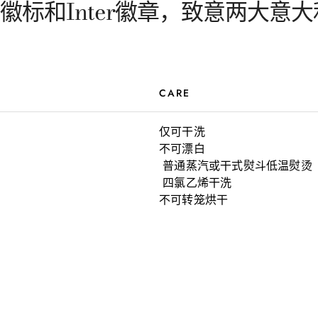
li徽标和Inter徽章，致意两大
CARE
仅可干洗

不可漂白

 普通蒸汽或干式熨斗低温熨烫（110°）

 四氯乙烯干洗

不可转笼烘干