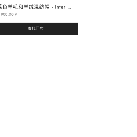
蓝色羊毛和羊绒混纺帽 - Inter 系列
.
900
,
00
¥
查找门店