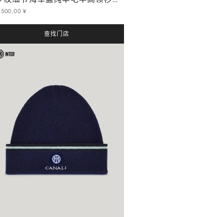
罗纹细节海军蓝纯羊毛半高领衫 - Inter 系列
.
500
,
00
¥
查找门店