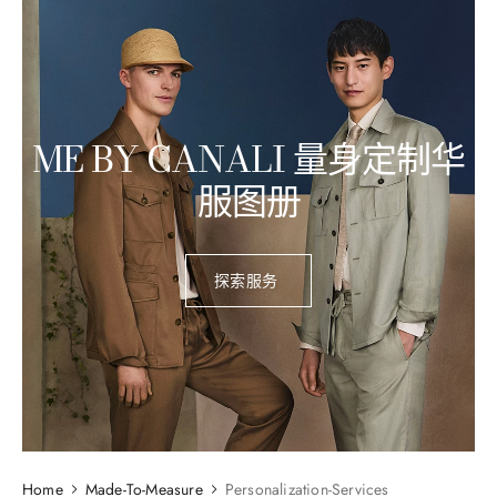
ME BY CANALI 量身定制华
服图册
探索服务​ ​
Home
Made-To-Measure
Personalization-Services