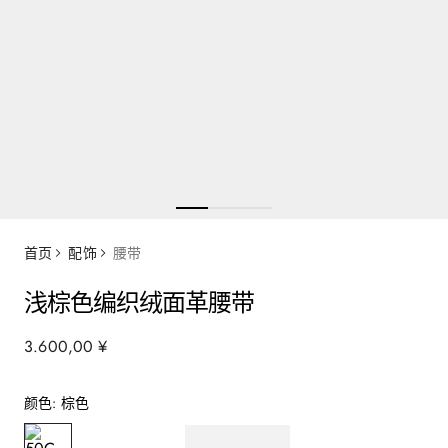
首页
配饰
腰带
浅棕色编织绒面革腰带
3
.
600
,
00
¥
颜色
:
棕色