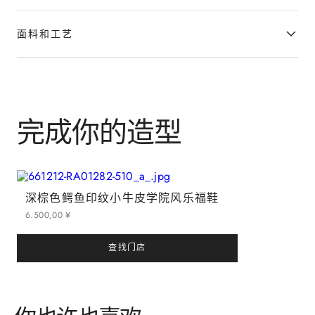
面料和工艺
完成你的造型
深棕色鳄鱼印纹小牛皮学院风乐福鞋
6
.
500
,
00
¥
查找门店