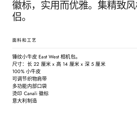
徽标，实用而优雅。集精致风
侣。
面料和工艺
锤纹小牛皮 East West 相机包。

尺寸：长 22 厘米 x 高 14 厘米 x 深 5 厘米

100% 小牛皮

可调节织物肩带

多功能内部口袋

烫印 Canali 徽标

意大利制造