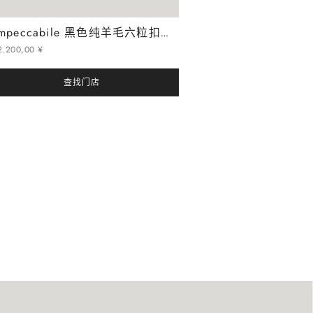
Impeccabile 黑色纯羊毛六粒扣衬衫外套
2
.
200
,
00
¥
查找门店