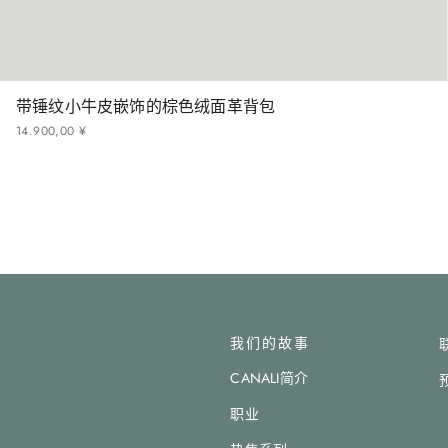
带锤纹小牛皮嵌饰的棕色绒面革背包
14
.
900
,
00
¥
我们的故事
CANALI简介
职业