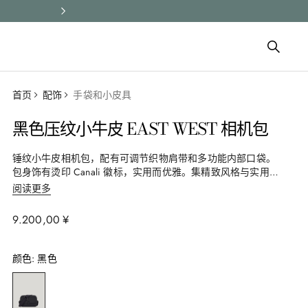
所有订单均享受快速配送和免费
首页
配饰
手袋和小皮具
黑色压纹小牛皮 EAST WEST 相机包
锤纹小牛皮相机包，配有可调节织物肩带和多功能内部口袋。
包身饰有烫印 Canali 徽标，实用而优雅。集精致风格与实用功
能于一身，是当代男士日常活动的理想伴侣。
阅读更多
9
.
200
,
00
¥
颜色
:
黑色