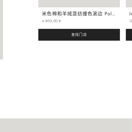
米色棉和羊绒混纺撞色滚边 Polo 衫
4
.
800
,
00
¥
1
查找门店