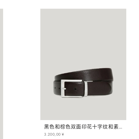
黑色和棕色双面印花十字纹和素色小牛皮腰带
3
.
200
,
00
¥