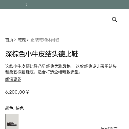
所有订单均享受快速配送和免费
首页
鞋履
正装鞋和休闲鞋
深棕色小牛皮结头德比鞋
这款小牛皮德比鞋凸显经典优雅风格。 这款经典设计采用结头
和柔软橡胶鞋底，适合打造全幅精致造型。
阅读更多
6
.
200
,
00
¥
颜色
:
棕色
尺码指南