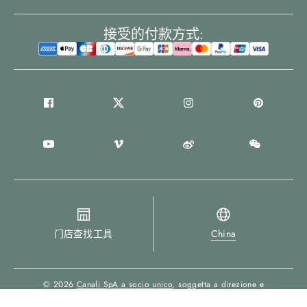
接受的付款方式:
门店查找工具
China
© 2026
Canali SpA a socio unico
, soggetta a direzione e
coordinamento di Canali Holding SpA - Partita I.V.A.
00694880964 - All Rights Reserved