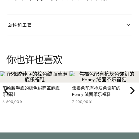
面料和工艺
你也许也喜欢
配橡胶鞋底的棕色绒面革麻底
焦褐色配有枪灰色饰钉的
乐福鞋
Penny 绒面革乐福鞋
6
.
500
,
00
¥
7
.
200
,
00
¥