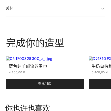
关怀
完成你的造型
蓝色纯羊绒流苏围巾
4
.
800
,
00
¥
5
.
800
,
00
¥
查找门店
你也许也喜欢