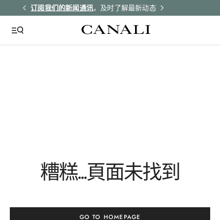
解更多
订阅我们的新闻通讯
，及时了解最新动态
所有订单均享受
QUICK LINKS
Giza
Tie Silk
Yellow
Sg03007
糟糕...頁面未找到
Csl2041
GO TO HOMEPAGE