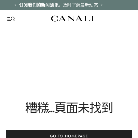
解更多
订阅我们的新闻通讯
，及时了解最新动态
所有订单均享受
QUICK LINKS
Giza
Tie Silk
Yellow
Cf00126
糟糕...頁面未找到
Nb00264
GO TO HOMEPAGE