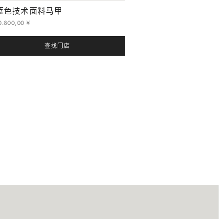
蓝色技术面料马甲
0
.
800
,
00
¥
查找门店