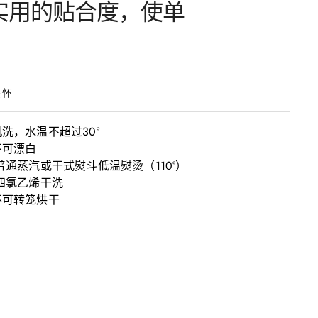
实用的贴合度，使单
关怀
洗，水温不超过30°

可漂白

不可转笼烘干