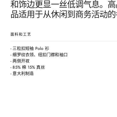
和饰边更显一丝低调气息。高
品适用于从休闲到商务活动的
面料和工艺
- 三粒扣短袖 Polo 衫

- 细罗纹衣领、纽扣门襟和袖口

- 两侧开衩

- 85% 棉 15% 真丝

- 意大利制造