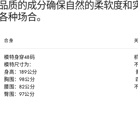
品质的成分确保自然的柔软度和
各种场合。
合身
模特身穿48码

机
模特尺寸为：

不
身高：189公分

 普通蒸汽或干式熨斗低温熨烫（110°）

胸围：98公分

 四氯乙烯干洗

腰围：82公分

臀围：97公分