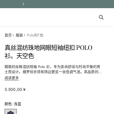
所有订单均享受快速配送和免费
首页
服装
Polo和T恤
真丝混纺珠地网眼短袖纽扣 POLO
衫。天空色
精致的丝棉混纺短袖 Polo 衫，专为崇尚舒适与时尚平衡的男
士而设计。细罗纹衣领和饰边更显一丝低调气息。高品质的成
分确保自然的柔软度和实用的贴合度，使单品适用于从休闲到
阅读更多
商务活动的各种场合。
5
.
500
,
00
¥
颜色
:
浅蓝