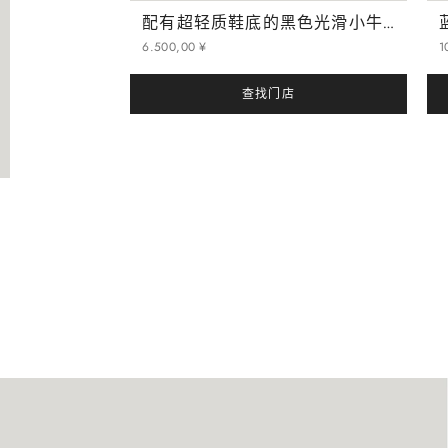
配有超轻质鞋底的黑色光滑小牛皮学院风乐福鞋
6
.
500
,
00
¥
1
查找门店