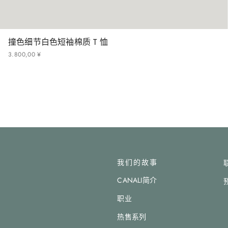
撞色细节白色短袖棉质 T 恤
3
.
800
,
00
¥
我们的故事
CANALI简介
职业
热售系列