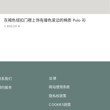
灰褐色纽扣门襟上饰有撞色滚边的棉质 Polo 衫
3
.
800
,
00
¥
法律
联系我们
网站使用条款
预约服务
隐私权政策
COOKIES政策