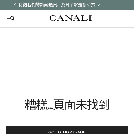
解更多
订阅我们的新闻通讯
，及时了解最新动态
所有订单均享受
QUICK LINKS
Giza
Tie Silk
Yellow
Accessories
糟糕...頁面未找到
Ga03292
GO TO HOMEPAGE