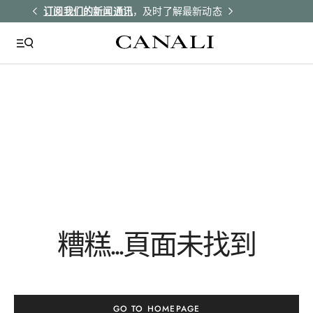
解更多
订阅我们的新闻通讯
，及时了解最新动态
所有订单均享受
QUICK LINKS
Giza
Nb00264
Yellow
Tie Silk
糟糕...頁面未找到
Ga03292
GO TO HOMEPAGE