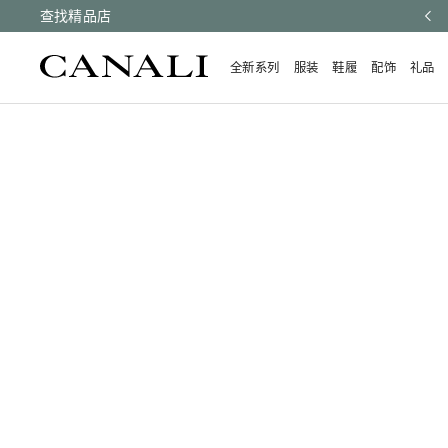
有订单均享受快速配送和免费退货。
查找精品店
了解更多
全新系列
服装
鞋履
配饰
礼品