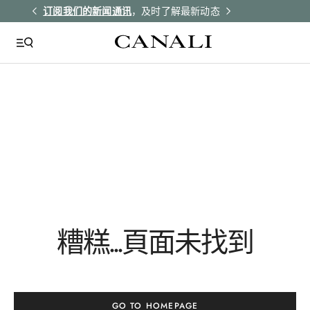
解更多
订阅我们的新闻通讯
，及时了解最新动态
所有订单均享受
QUICK LINKS
Giza
Tie Silk
Yellow
Sg03007
糟糕...頁面未找到
Csl2041
GO TO HOMEPAGE