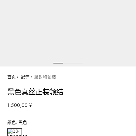
首页
配饰
腰封和领结
黑色真丝正装领结
1
.
500
,
00
¥
颜色
:
黑色