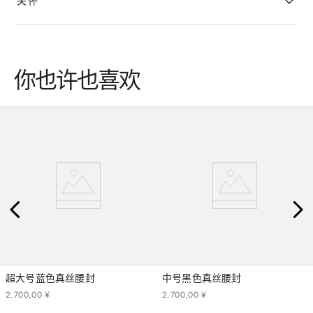
关怀
你也许也喜欢
超大号蓝色真丝腰封
中号黑色真丝腰封
2
.
700
,
00
¥
2
.
700
,
00
¥