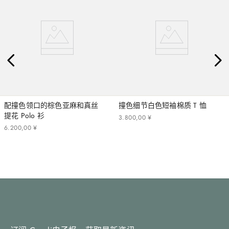
配撞色领口的棕色亚麻和真丝
撞色细节白色短袖棉质 T 恤
提花 Polo 衫
3
.
800
,
00
¥
6
.
200
,
00
¥