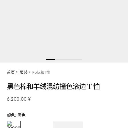
首页
服装
Polo和T恤
黑色棉和羊绒混纺撞色滚边 T 恤
6
.
200
,
00
¥
颜色
:
黑色