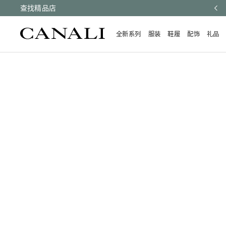
有订单均享受快速配送和免费退货。
查找精品店
了解更多
全新系列
服装
鞋履
配饰
礼品