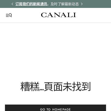
解更多
订阅我们的新闻通讯
，及时了解最新动态
所有订单均享受
QUICK LINKS
Giza
Tie Silk
Yellow
Cf00126
糟糕...頁面未找到
Nb00264
GO TO HOMEPAGE